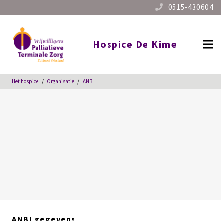
0515-430604
Hospice De Kime
Het hospice
/
Organisatie
/
ANBI
ANBI gegevens