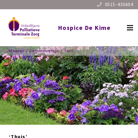
0515-430604
Hospice De Kime
Het hospice
/
Ondersteuning thuis
/
‘Thuis’
‘Thuis’