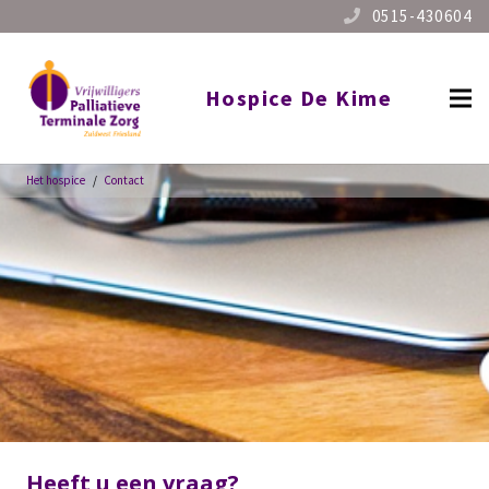
0515-430604
Hospice De Kime
Het hospice
/
Contact
Heeft u een vraag?