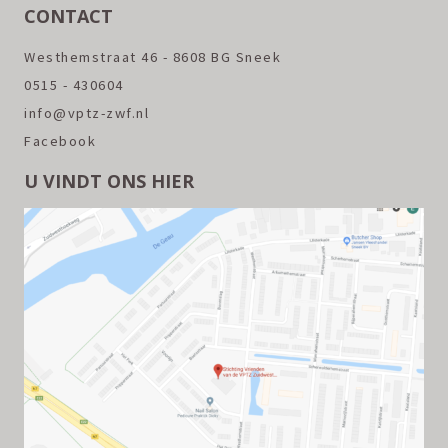
CONTACT
Westhemstraat 46 - 8608 BG Sneek
0515 - 430604
info@vptz-zwf.nl
Facebook
U VINDT ONS HIER