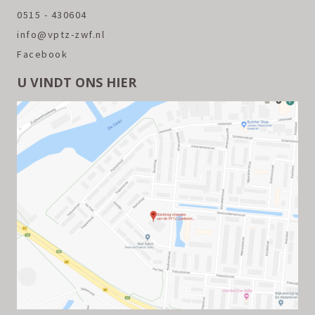
0515 - 430604
info@vptz-zwf.nl
Facebook
U VINDT ONS HIER