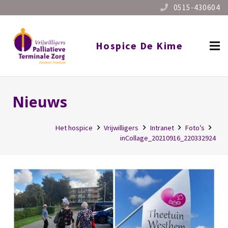
0515-430604
Hospice De Kime
Nieuws
Het hospice
Vrijwilligers
Intranet
Foto’s
inCollage_20210916_220332924