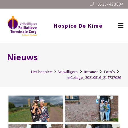
0515-430604
Hospice De Kime
Nieuws
Het hospice
Vrijwilligers
Intranet
Foto’s
inCollage_20210916_214737026