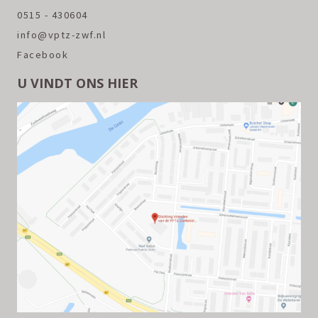
0515 - 430604
info@vptz-zwf.nl
Facebook
U VINDT ONS HIER