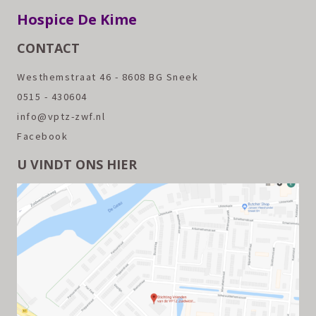
Hospice De Kime
CONTACT
Westhemstraat 46 - 8608 BG Sneek
0515 - 430604
info@vptz-zwf.nl
Facebook
U VINDT ONS HIER