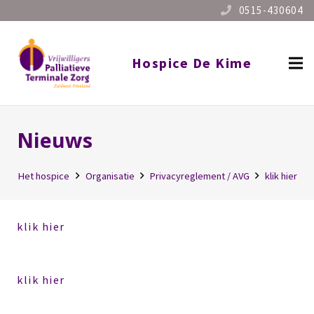
0515-430604
Hospice De Kime
Nieuws
Het hospice
Organisatie
Privacyreglement / AVG
klik hier
klik hier
klik hier