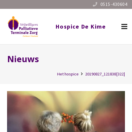
0515-430604
Hospice De Kime
Nieuws
Het hospice
20190827_121838[322]