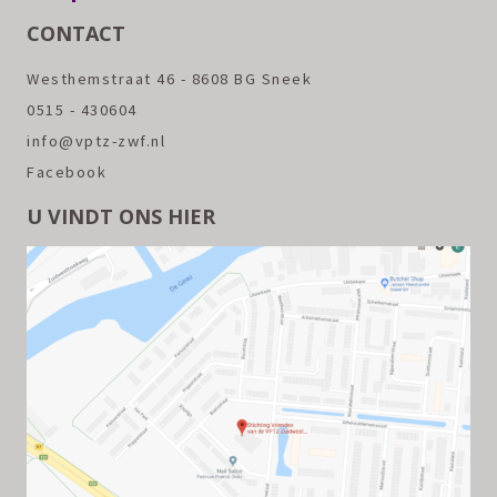
CONTACT
Westhemstraat 46 - 8608 BG Sneek
0515 - 430604
info@vptz-zwf.nl
Facebook
U VINDT ONS HIER