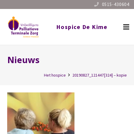
0515-430604
Hospice De Kime
Nieuws
Het hospice
20190827_121447[324] – kopie