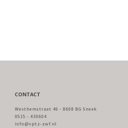
CONTACT
Westhemstraat 46 - 8608 BG Sneek
0515 - 430604
info@vptz-zwf.nl