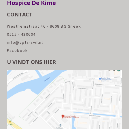
Hospice De Kime
CONTACT
Westhemstraat 46 - 8608 BG Sneek
0515 - 430604
info@vptz-zwf.nl
Facebook
U VINDT ONS HIER