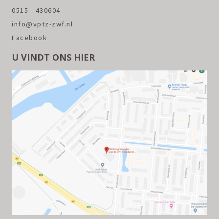
0515 - 430604
info@vptz-zwf.nl
Facebook
U VINDT ONS HIER