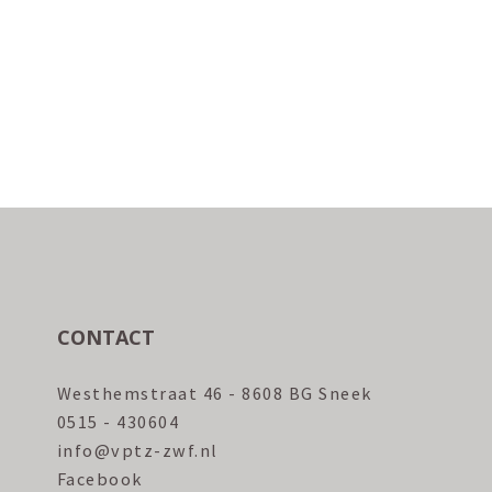
CONTACT
Westhemstraat 46 - 8608 BG Sneek
0515 - 430604
info@vptz-zwf.nl
Facebook