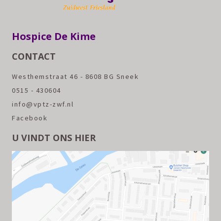
Hospice De Kime
CONTACT
Westhemstraat 46 - 8608 BG Sneek
0515 - 430604
info@vptz-zwf.nl
Facebook
U VINDT ONS HIER