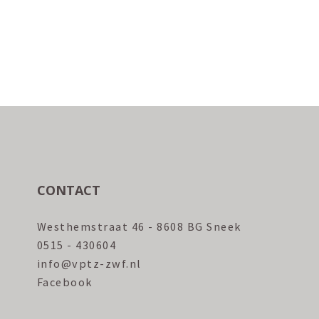
CONTACT
Westhemstraat 46 - 8608 BG Sneek
0515 - 430604
info@vptz-zwf.nl
Facebook