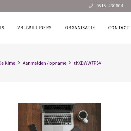
0515-430604
IS
VRIJWILLIGERS
ORGANISATIE
CONTACT
De Kime
Aanmelden / opname
thXDWW7P5V